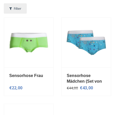
Filter
Sensorhose Frau
Sensorhose
Mädchen (Set von
2)
€22,00
€43,00
€44,00