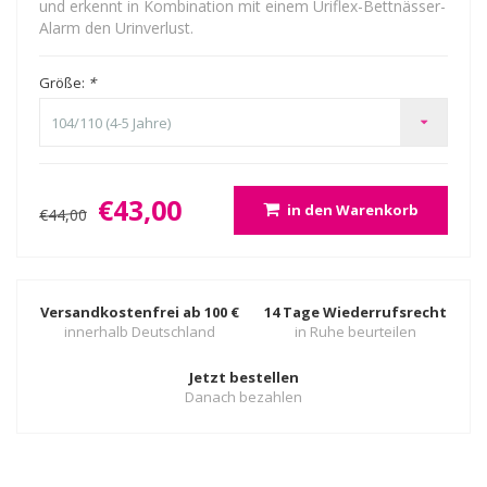
und erkennt in Kombination mit einem Uriflex-Bettnässer-
Alarm den Urinverlust.
Größe:
*
104/110 (4-5 Jahre)
€43,00
in den Warenkorb
€44,00
Versandkostenfrei ab 100 €
14 Tage Wiederrufsrecht
innerhalb Deutschland
in Ruhe beurteilen
Jetzt bestellen
Danach bezahlen