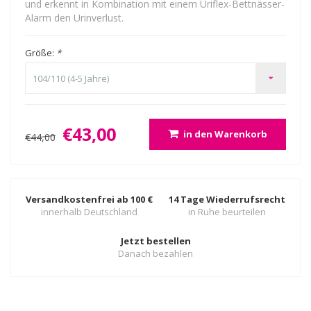
und erkennt in Kombination mit einem Uriflex-Bettnässer-
Alarm den Urinverlust.
Größe:
*
104/110 (4-5 Jahre)
€43,00
in den Warenkorb
€44,00
Versandkostenfrei ab 100 €
14 Tage Wiederrufsrecht
innerhalb Deutschland
in Ruhe beurteilen
Jetzt bestellen
Danach bezahlen