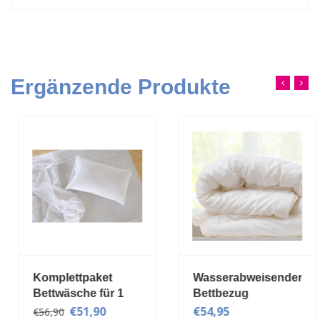
Ergänzende Produkte
Komplettpaket
Wasserabweisender
Bettwäsche für 1
Bettbezug
Person
200x200cm
€51,90
€54,95
€56,90