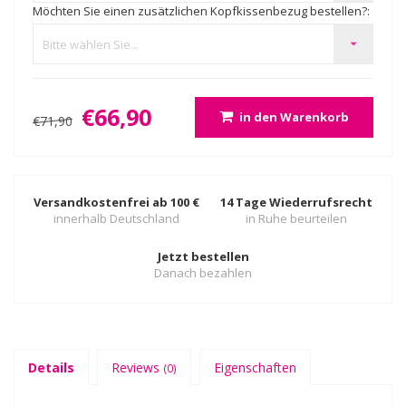
Möchten Sie einen zusätzlichen Kopfkissenbezug bestellen?:
Bitte wählen Sie...
€66,90
in den Warenkorb
€71,90
Versandkostenfrei ab 100 €
14 Tage Wiederrufsrecht
innerhalb Deutschland
in Ruhe beurteilen
Jetzt bestellen
Danach bezahlen
Details
Reviews
Eigenschaften
(0)