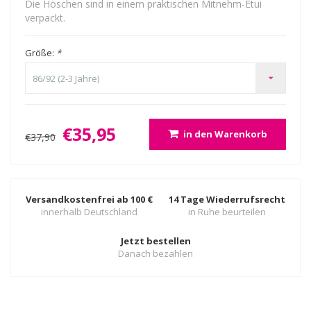
Die Höschen sind in einem praktischen Mitnehm-Etui
verpackt.
Größe:
*
86/92 (2-3 Jahre)
€35,95
in den Warenkorb
€37,90
Versandkostenfrei ab 100 €
14 Tage Wiederrufsrecht
innerhalb Deutschland
in Ruhe beurteilen
Jetzt bestellen
Danach bezahlen