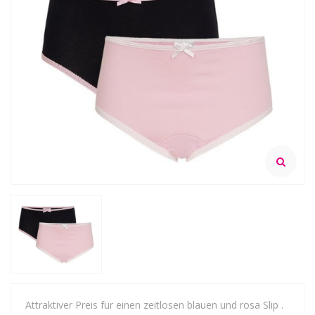
Attraktiver Preis für einen zeitlosen blauen und rosa Slip .