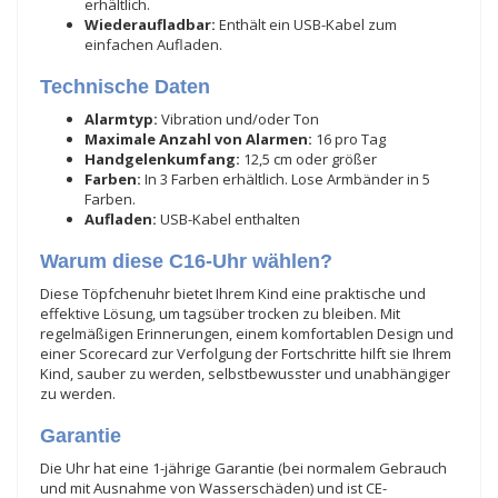
erhältlich.
Wiederaufladbar:
Enthält ein USB-Kabel zum
einfachen Aufladen.
Technische Daten
Alarmtyp:
Vibration und/oder Ton
Maximale Anzahl von Alarmen:
16 pro Tag
Handgelenkumfang:
12,5 cm oder größer
Farben:
In 3 Farben erhältlich. Lose Armbänder in 5
Farben.
Aufladen:
USB-Kabel enthalten
Warum diese C16-Uhr wählen?
Diese Töpfchenuhr bietet Ihrem Kind eine praktische und
effektive Lösung, um tagsüber trocken zu bleiben. Mit
regelmäßigen Erinnerungen, einem komfortablen Design und
einer Scorecard zur Verfolgung der Fortschritte hilft sie Ihrem
Kind, sauber zu werden, selbstbewusster und unabhängiger
zu werden.
Garantie
Die Uhr hat eine 1-jährige Garantie (bei normalem Gebrauch
und mit Ausnahme von Wasserschäden) und ist CE-