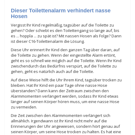
Dieser Toilettenalarm verhindert nasse
Hosen
Vergisst Ihr Kind regelmäßig, tagsüber auf die Toilette zu
gehen? Oder schiebt es den Toilettengang so lange auf, bis
es ... hoppla ... zu spät ist? Mit nassen Hosen als Folge? Dann
ist dieser C16-Toilettenalarm die Lösung.
Diese Uhr erinnert Ihr Kind den ganzen Tag über daran, auf
die Toilette zu gehen. Wenn der eingestellte Alarm ertönt,
geht es so schnell wie möglich auf die Toilette. Wenn Ihr Kind
zwischendurch das Bedürfnis verspürt, auf die Toilette zu
gehen, geht es natürlich auch auf die Toilette.
Auf diese Weise hilft die Uhr Ihrem Kind, tagsüber trocken zu
bleiben. Hat Ihr Kind ein paar Tage ohne nasse Hose
überstanden? Dann kann der Zeitraum zwischen den
Alarmmomenten verlängert werden, sodass Ihr Kind etwas
länger auf seinen Körper hören muss, um eine nasse Hose
zu vermeiden.
Die Zeit zwischen den Alarmmomenten verlängert sich
allmählich. Irgendwann ist Ihr Kind nicht mehr auf die
Erinnerungen der Uhr angewiesen, sondern hört genau auf
seinen Körper, um seine Hose trocken zu halten. Es hat eine