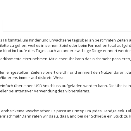
s Hilfsmittel, um Kinder und Erwachsene tagsüber an bestimmten Zeiten a
oilette zu gehen, weil es in seinem Spiel oder beim Fernsehen total aufgeh
Ihr Kind im Laufe des Tages auch an andere wichtige Dinge erinnert werde
Medikamente einzunehmen. Mit dieser Uhr kann das nicht mehr passieren
en eingestellten Zeiten vibriert die Uhr und erinnert den Nutzer daran, d
Vibrierens immer auf diskrete Weise.
ie einfach über einen USB Anschluss aufgeladen werden kann. Die Uhr ist 
neller bei intensiver Verwendung des Vibrieralarms.
enthält keine Weichmacher. Es passt im Prinzip um jedes Handgelenk. Fall
hr schmal? Dann raten wir dazu, das Band bei der Schließe ein Stück zu k