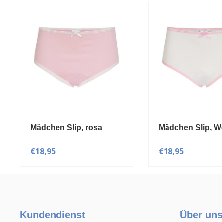
ip, rosa
Mädchen Slip, Weiß
Mä
Bl
(s
€18,95
€5
Kundendienst
Über un