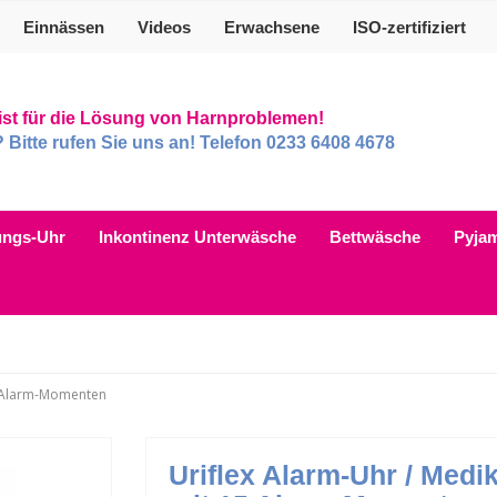
Einnässen
Videos
Erwachsene
ISO-zertifiziert
list für die Lösung von Harnproblemen!
itte rufen Sie uns an! Telefon 0233 6408 4678
ungs-Uhr
Inkontinenz Unterwäsche
Bettwäsche
Pyja
5 Alarm-Momenten
Uriflex Alarm-Uhr / Medi