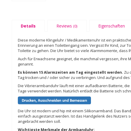
Details
Reviews
Eigenschaften
(0)
Diese moderne Klingeluhr / Medikamentenuhr ist ein praktische
Erinnerung an einen Toilettengang sein. Vergisst Ihr Kind, zur T
Toilette zu gehen. Die Uhr bietet so viele Alarmmomente, dass 
Auch für Erwachsene geeignet, die manchmal vergessen, ihre 
genannt.
Es können 15 Alarmzeiten am Tag eingestellt werden.
Zu d
Tag trocken und / oder sicher zu verbringen. Und aufgrund des 
Die Vibrierarmbanduhr läuft mit einer aufladbaren Batterie, d
Tage verwendet werden. Natürlich entlädt die Batterie sich sch
Die Uhr ist modern und hip mit einem Silikonarmband. Das Band 
einfach ausgestanzt werden. Ist das Handgelenk des Nutzers se
angebracht werden soll.
Wichtigste Merkmale der Armbanduhr: