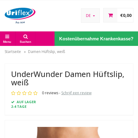
€0,00
DE
Kostenübernahme Krankenkasse?
Menu
Suchen
Startseite
Damen Hüftslip, weiß
UnderWunder Damen Hüftslip,
weiß
0 reviews -
Schrijf een review
AUF LAGER
2-4 TAGE