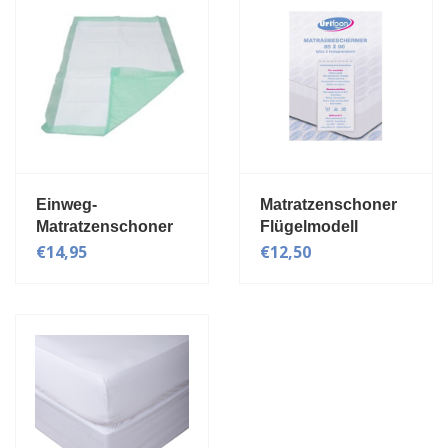
Einweg-
Matratzenschoner
Matratzenschoner
Flügelmodell
25 St
€14,95
€12,50